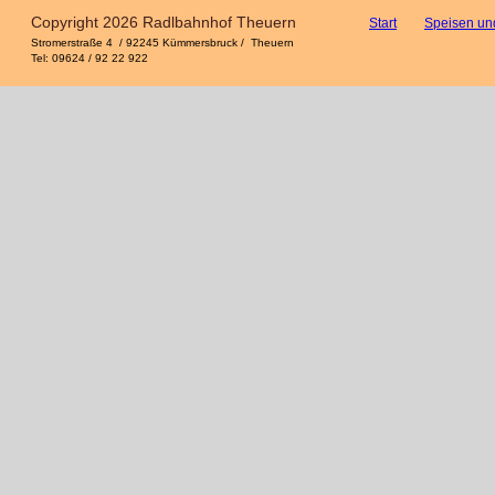
Copyright 2026 Radlbahnhof Theuern
Start
Speisen un
Stromerstraße 4  / 92245 Kümmersbruck /  Theuern 
Tel: 09624 / 92 22 922